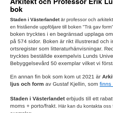
Arkitekt och Professor Erik L
bok
Staden i Västerlandet
är professor och arkitek
en fristående uppföljare till boken "Trä gav form
boken trycktes
i en begränsad upplaga om
på 574 sidor. Boken är rikt illustrerad och 
ortsregister som litteraturhänvisningar.
Red
trycktes beställde
exempelvis Lunds Univer
Bebyggelsevård
50 exemplar vilket vi först
En annan fin bok som kom ut 2021 är
Arki
ljus och form
av Gustaf Kjellin, som
finns
Staden i Västerlandet
erbjuds till ett raba
moms
+ porto/frakt.
Här kan du kontakta oss fö