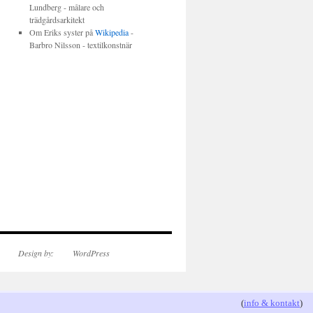
Lundberg - målare och
trädgårdsarkitekt
Om Eriks syster på
Wikipedia
-
Barbro Nilsson - textilkonstnär
Design by:
WordPress
(
info & kontakt
)