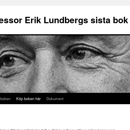
fessor Erik Lundbergs sista bok
 boken
Köp boken här
Dokument