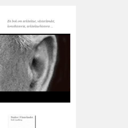
En bok om arkitektur, västerlandet,
konsthistoria, arkitekturhistora ...