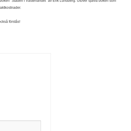
v boken "Staden i Västerlandet" av Erik Lundberg. Utöver själva boken som
raktkostnader.
också förstås!