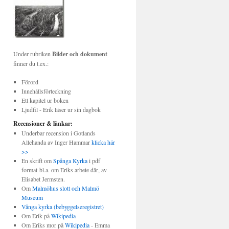
Under rubriken
Bilder och dokument
finner du t.ex.:
Förord
Innehållsförteckning
Ett kapitel ur boken
Ljudfil - Erik läser ur sin dagbok
Recensioner & länkar:
Underbar recension i Gotlands
Allehanda av Inger Hammar
klicka här
>>
En skrift om
Spånga Kyrka
i pdf
format bl.a. om Eriks arbete där, av
Elisabet Jermsten.
Om
Malmöhus slott och Malmö
Museum
Vånga kyrka (bebyggelseregistret)
Om Erik på
Wikipedia
Om Eriks mor på
Wikipedia
- Emma