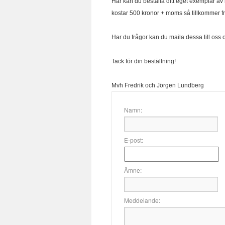
Här kan du beställa ditt eget exemplar a
kostar 500 kronor + moms så tillkommer f
Har du frågor kan du maila dessa till oss 
Tack för din beställning!
Mvh Fredrik och Jörgen Lundberg
Namn:
E-post:
Ämne:
Meddelande: